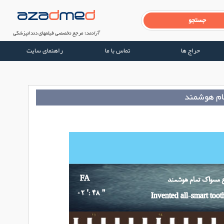
آزادمد
؛ مرجع تخصصی فیلم‎‏های دندانپزشکی
حراج ها
تماس با ما
راهنمای سایت
ام هوشمند