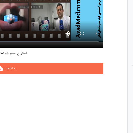
اختراع مسواک تما
دانلود
ownload