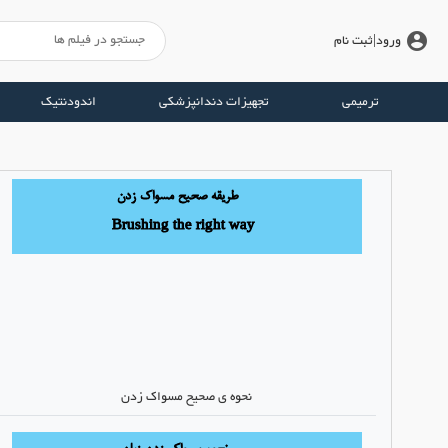
account_circle
ورود
|ثبت نام
ترمیمی
تجهیزات دندانپزشکی
اندودنتیک
نحوه ی صحیح مسواک زدن