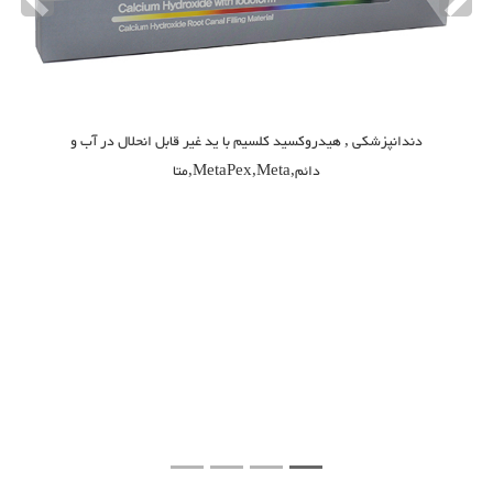
evious
Next
دندانپزشکی , هیدروکسید کلسیم با ید غیر قابل انحلال در آب و
دائم,MetaPex,Meta,متا