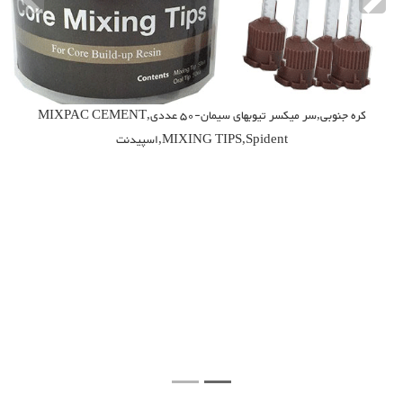
evious
Next
کره جنوبی,سر میکسر تیوبهای سیمان-50 عددی,MIXPAC CEMENT
MIXING TIPS,Spident,اسپیدنت