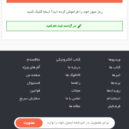
رمز عبور خود را فراموش کرده اید؟ اینجا کلیک کنید
در آزادمد ثبت نام کنید
create
ویدیوها
کتاب الکترونیکی
علاقمندم
کتاب ها
درباره ما
آفرهای ویژه
خبرها
کاتالوگ ها
صفحه من
برندها
راهنما
فستیوال
رویدادها
مجلات
قوانین
استخدام
تماس با ما
سفارش سریع
فرم فیلر
مقاله ها