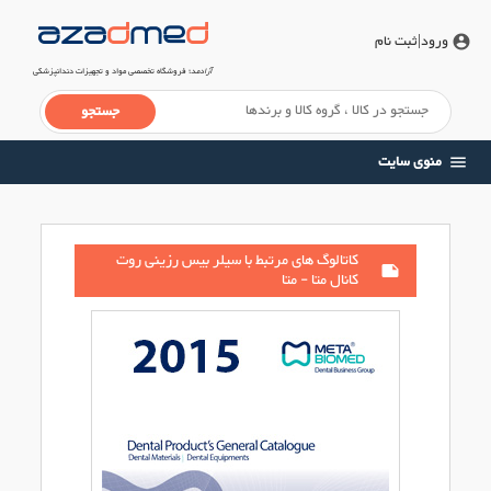
ورود
|ثبت نام
account_circle
آزادمد
؛ فروشگاه تخصصی مواد و تجهیزات دندانپزشکی
منوی سایت
menu
کاتالوگ های مرتبط با سیلر بیس رزینی روت
note
کانال متا - متا