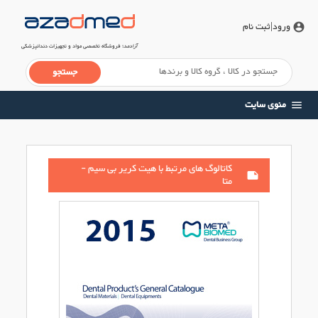
ورود
|ثبت نام
account_circle
آزادمد
؛ فروشگاه تخصصی مواد و تجهیزات دندانپزشکی
منوی سایت
menu
کاتالوگ های مرتبط با هیت کریر بی سیم -
note
متا