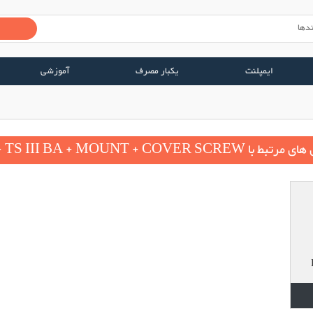
ایمپلنت
یکبار مصرف
آموزشی
بط با TS III BA + MOUNT + COVER SCREW - آستم