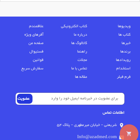
ویدیوها
کتاب الکترونیکی
علاقمندم
کتاب ها
درباره ما
آفرهای ویژه
خبرها
کاتالوگ ها
صفحه من
برندها
راهنما
فستیوال
رویدادها
مجلات
قوانین
استخدام
تماس با ما
سفارش سریع
فرم فیلر
مقاله ها
اطلاعات تماس
شریعتی - خیابان میرمطهری - پلاک 54
location_on
local_grocery_store
Info@azadmed.com
email