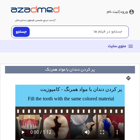
ورود
|ثبت نام
account_circle
آزادمد
؛ مرجع تخصصی فیلم‎‏های دندانپزشکی
منوی سایت
menu
پر کردن دندان با مواد همرنگ
directions