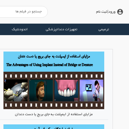
account_circle
ورود
|ثبت نام
ترمیمی
تجهیزات دندانپزشکی
اندودنتیک
مزایای استفاده از ایمپلنت به جای بریج یا دست دندان