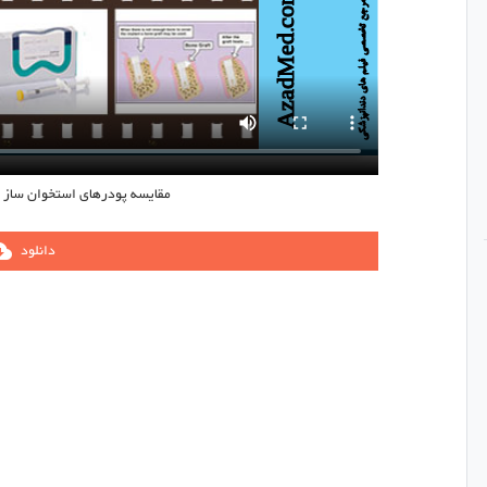
مقایسه پودرهای استخوان ساز کمپانی med
دانلود
ownload