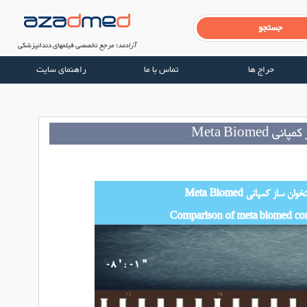
آزادمد
؛ مرجع تخصصی فیلم‎‏های دندانپزشکی
حراج ها
تماس با ما
راهنمای سایت
Meta Biom