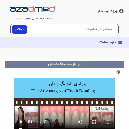
ورود
|ثبت نام
account_circle
آزادمد
؛ مرجع تخصصی فیلم‎‏های دندانپزشکی
منوی سایت
menu
مزایای باندینگ دندان
directions