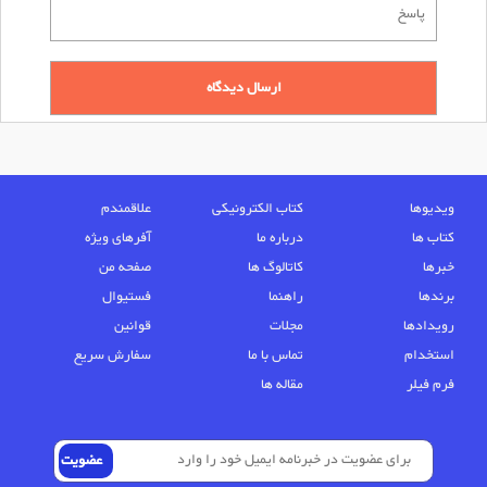
ویدیوها
کتاب الکترونیکی
علاقمندم
کتاب ها
درباره ما
آفرهای ویژه
خبرها
کاتالوگ ها
صفحه من
برندها
راهنما
فستیوال
رویدادها
مجلات
قوانین
استخدام
تماس با ما
سفارش سریع
فرم فیلر
مقاله ها