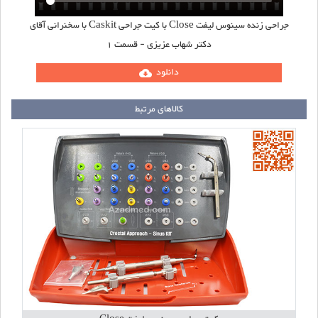
جراحی زنده سینوس لیفت Close با کیت جراحی Caskit با سخنرانی آقای
دکتر شهاب عزیزی - قسمت 1
دانلود
cloud_download
کالاهای مرتبط