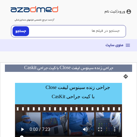
ورود
|ثبت نام
account_circle
آزادمد
؛ مرجع تخصصی فیلم‎‏های دندانپزشکی
منوی سایت
menu
جراحی زنده سینوس لیفت Close با کیت جراحی Caskit
directions