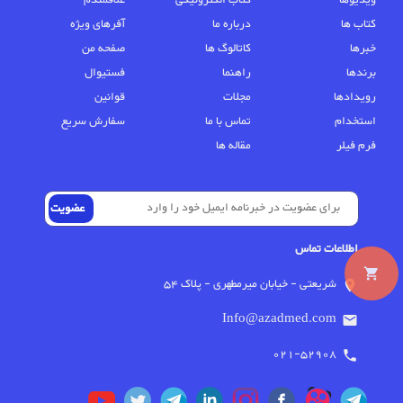
ویدیوها
کتاب الکترونیکی
علاقمندم
کتاب ها
درباره ما
آفرهای ویژه
خبرها
کاتالوگ ها
صفحه من
برندها
راهنما
فستیوال
رویدادها
مجلات
قوانین
استخدام
تماس با ما
سفارش سریع
فرم فیلر
مقاله ها
اطلاعات تماس
local_grocery_store
شریعتی - خیابان میرمطهری - پلاک 54
location_on
Info@azadmed.com
email
021-52908
phone