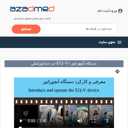
ورود
|ثبت نام
account_circle
آزادمد
؛ مرجع تخصصی فیلم‎‏های دندانپزشکی
منوی سایت
menu
دستگاه آبچوراتور (EQ-V) در دندانپزشکی
directions