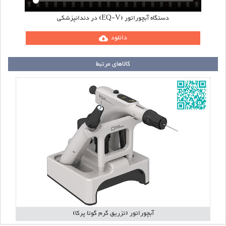
دستگاه آبچوراتور (EQ-V) در دندانپزشکی
دانلود
cloud_download
کالاهای مرتبط
آبچوراتور (تزریق گرم گوتا پرکا)