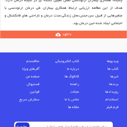
چکیده:
همکاری بیماران ارتودنسی نقش تعیین کننده ای در نتیجه درمان دارد.
هدف از این مطالعه ارزیابی ارتباط همکاری بیماران طی درمان ارتودنسی با
متغیرهایی از قبیل سن،جنس،محل زندگی،مدت درمان و ناراحتی های فانکشنال و
اجتماعی ایجاد شده حین درمان بود.
دانلود
cloud_download
ویدیوها
کتاب الکترونیکی
علاقمندم
کتاب ها
درباره ما
آفرهای ویژه
خبرها
کاتالوگ ها
صفحه من
برندها
راهنما
فستیوال
رویدادها
مجلات
قوانین
استخدام
تماس با ما
سفارش سریع
فرم فیلر
مقاله ها