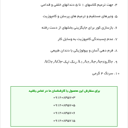
جهت ترمیم کلاسهای 1 تا 5 دندانهای خلفی و قدامی
ونیرهای مستقیم و ترمیم های پرسلن و کامپوزیت
بازسازی کور برای جایگزینی بخشهای از دست رفته
عدم چسبندگی کامپوزیت به وسایل کار
فرم دهی آسان و بیولوژیکی با دندان طبیعی
A1,A2,A3,A3/5,B2 رنگ اپک AO2,AO3
سرنگ 4 گرمی
برای سفارش این محصول با کارشناسان ما در تماس باشید
09120845703
09120845705
09120845706
09120845715