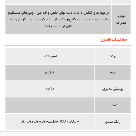
ترمیم های کلاس 1 تا 5 دندانهای خلفی و قدامی ، ونیرهای مستقیم
موارد
و ترمیم های پرسلن و کامپوزیت ، بازسازی کور برای جایگزینی بخش
مصرف
های از دست رفته
مشخصات ظاهری
برند
اسپیدنت
حجم
4 گرم
پولیش پذیری
85%
تعداد
1
رنگ بندی
A1,A2,A3,A3.5,B2,AO2,AO3