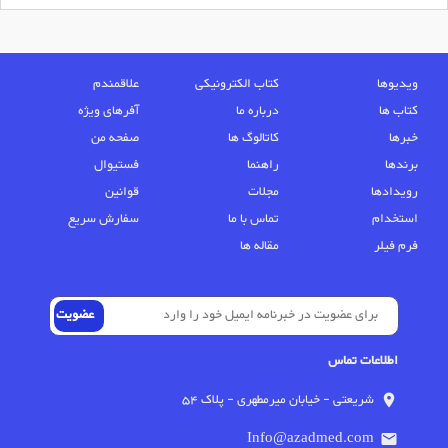
ویدیوها
کتاب الکترونیکی
علاقمندم
کتاب ها
درباره ما
آفرهای ویژه
خبرها
کاتالوگ ها
صفحه من
برندها
راهنما
فستیوال
رویدادها
مجلات
قوانین
استخدام
تماس با ما
سفارش سریع
فرم فیلر
مقاله ها
اطلاعات تماس
شریعتی - خیابان میرمطهری - پلاک 54
location_on
Info@azadmed.com
email