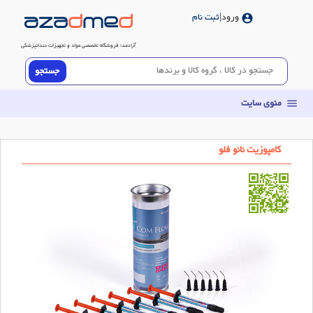
ورود
|ثبت نام
account_circle
آزادمد
؛ فروشگاه تخصصی مواد و تجهیزات دندانپزشکی
منوی سایت
menu
کامپوزیت نانو فلو