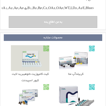
(A1,A2,A3,A3.5,B1,B2,B3,C2,OA2,OA3,WT,I,D2,A2E,Blue)
محصولات مشابه
کربیلدآپ متا
کیت کامپوزیت نانوهیبرید لایت
کیور اسپیدنت