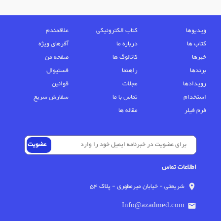
ویدیوها
کتاب الکترونیکی
علاقمندم
کتاب ها
درباره ما
آفرهای ویژه
خبرها
کاتالوگ ها
صفحه من
برندها
راهنما
فستیوال
رویدادها
مجلات
قوانین
استخدام
تماس با ما
سفارش سریع
فرم فیلر
مقاله ها
اطلاعات تماس
شریعتی - خیابان میرمطهری - پلاک 54
location_on
Info@azadmed.com
email