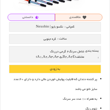
علاقمندی
دانستنی
star_half
favorite
کمپانی :
نکسو بایو | Nexobio
ساخت :
کره جنوبی
بسته بندی
شامل سرنگ2 گرمی دررنگ
مختلف(A1,A2,A3,A3.5,B2,A2E)
:
به زودی
پر کننده دندان که قابلیت پولیش خوردن عالی دارد و دارای 40 عدد
سایز نانو می باشد
به همراه 10 عدد سر سرنگ
تنوع رنگ