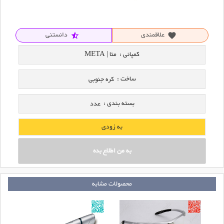
علاقمندی
دانستنی
star_half
favorite
کمپانی :
متا | META
ساخت :
کره جنوبی
بسته بندی :
عدد
به زودی
محصولات مشابه