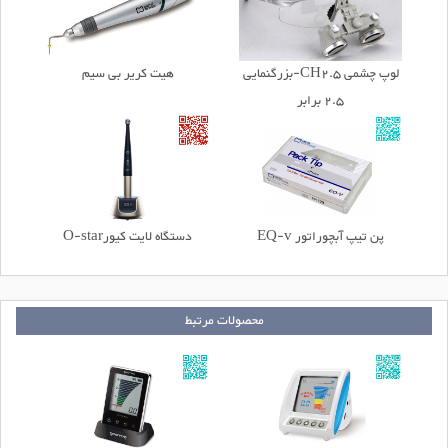
لوپ چشمی CH2.5-بزرگنمایی
هیت کریر بی سیم
2.5 برابر
پن تیپ آبچوراتور EQ-v
دستگاه لایت کیورO-star
محصولات مرتبط