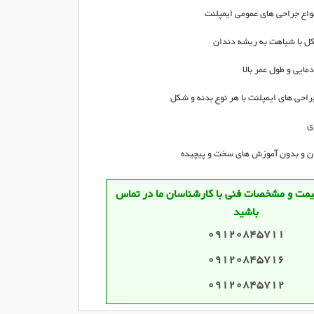
اع جراحی های عمومی ایمپلنت
ل با شباهت به ریشه دندان
مایی و طول عمر بالا
راحی های ایمپلنت با هر نوع بدنه و شکل
ی
ان و بدون آموزش های سخت و پیچیده
قیمت و مشخصات فنی با کارشناسان ما در تماس
باشید
09120845711
09120845716
09120845712