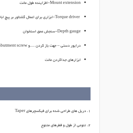
Mount extension
-افزاینده طول مانت
Torque driver
-ابزاری برای اعمال گشتاور بر پیچ اباتمنت 
Depth gauge
-سنجش عمق استخوان
درایور دستی – جهت باز کردن
ent، abutment screw
ابزارهای جداکردن مانت
دریل های طراحی شده برای فیکسچرهای
Taper
تنوعی از طول و قطرهای متنوع