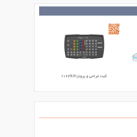
کیت جراحی و پروتز(123kit)