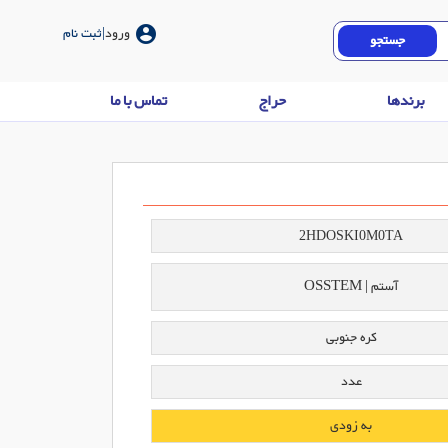
account_circle
ورود
|ثبت نام
برندها
حراج
تماس با ما
2HDOSKI0M0TA
آستم | OSSTEM
کره جنوبی
عدد
به زودی