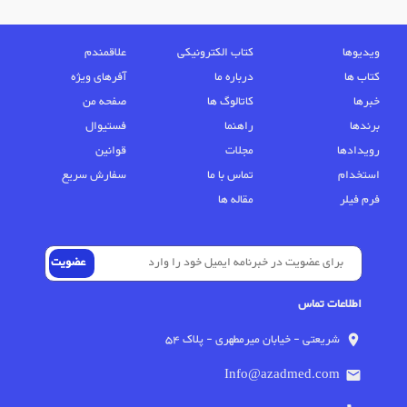
ویدیوها
کتاب الکترونیکی
علاقمندم
کتاب ها
درباره ما
آفرهای ویژه
خبرها
کاتالوگ ها
صفحه من
برندها
راهنما
فستیوال
رویدادها
مجلات
قوانین
استخدام
تماس با ما
سفارش سریع
فرم فیلر
مقاله ها
اطلاعات تماس
شریعتی - خیابان میرمطهری - پلاک 54
location_on
Info@azadmed.com
email