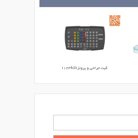
کیت جراحی و پروتز(123kit)