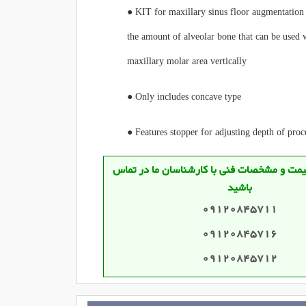
● KIT for maxillary sinus floor augmentation 
the amount of alveolar bone that can be used 
maxillary molar area vertically
● Only includes concave type
● Features stopper for adjusting depth of pro
قیمت و مشخصات فنی با کارشناسان ما در تماس
باشید
09120845711
09120845716
09120845712