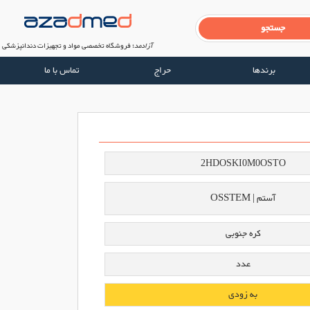
آزادمد
؛ فروشگاه تخصصی مواد و تجهیزات دندانپزشکی
برندها
حراج
تماس با ما
2HDOSKI0M0OSTO
آستم | OSSTEM
کره جنوبی
عدد
به زودی