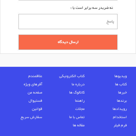
نه ضربدر سه برابر است با :
ویدیوها
کتاب الکترونیکی
علاقمندم
کتاب ها
درباره ما
آفرهای ویژه
خبرها
کاتالوگ ها
صفحه من
برندها
راهنما
فستیوال
رویدادها
مجلات
قوانین
استخدام
تماس با ما
سفارش سریع
فرم فیلر
مقاله ها