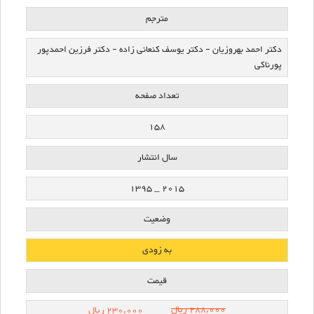
مترجم
دکتر احمد بهروزیان - دکتر یوسف کنعانی زاده - دکتر فرزین احمدپور
پورناکی
تعداد صفحه
158
سال انتشار
2015 _ 1395
وضعیت
به زودی
قیمت
288,000
ریال
230,000 ریال