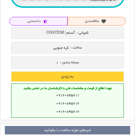
علاقمندی
دانستنی
star_half
favorite
کمپانی :
آستم | OSSTEM
ساخت :
کره جنوبی
بسته بندی :
1
به زودی
جهت اطلاع از قیمت و مشخصات فنی با کارشناسان ما در تماس باشید
09120845711
09120845716
09120845712
خبرهای حوزه سلامت را بخوانید