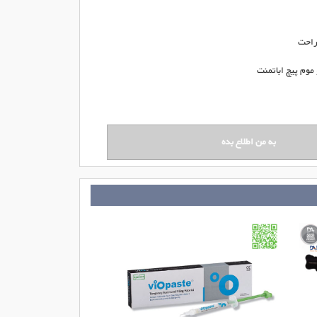
راحت
موم پیچ اباتمنت