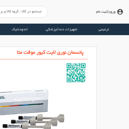
account_circle
ورود
|ثبت نام
ترمیمی
تجهیزات دندانپزشکی
اندودنتیک
پانسمان نوری لایت کیور موقت متا