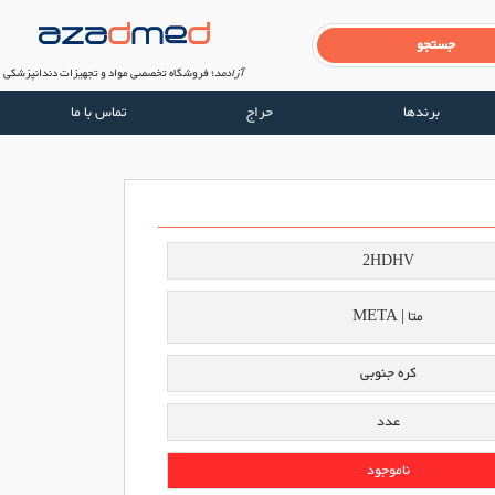
آزادمد
؛ فروشگاه تخصصی مواد و تجهیزات دندانپزشکی
برندها
حراج
تماس با ما
2HDHV
متا | META
کره جنوبی
عدد
ناموجود