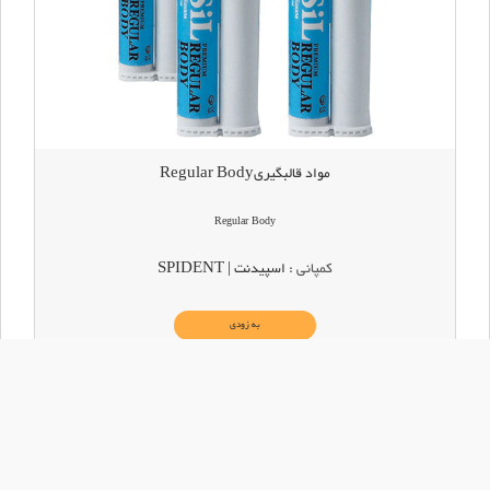
مواد قالبگیریRegular Body
Regular Body
کمپانی :
اسپیدنت | SPIDENT
به زودی
سبد خرید شما بروزرسانی شد
local_grocery_store