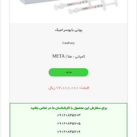
پوتی بایوسرامیک
CeraPutty
کمپانی :
متا | META
موجود
قیمت: 72,000,000
ریال
برای سفارش این محصول با کارشناسان ما در تماس باشید
09120845703
09120845705
09120845706