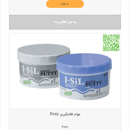
به زودی
مواد قالبگیری Putty
Putty