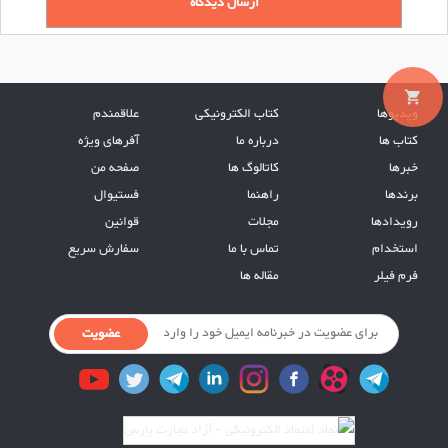
local_grocery_store
ویدیوها
کتاب الکترونیکی
علاقمندم
کتاب ها
درباره ما
آفرهای ویژه
خبرها
کاتالوگ ها
صفحه من
برندها
راهنما
فستیوال
رویدادها
مجلات
قوانین
استخدام
تماس با ما
سفارش سریع
فرم فیلر
مقاله ها