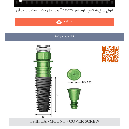
انواع سطح فیکسچر اوستم | Osstem و مراحل جذب استخوان به آن
دانلود
cloud_download
کالاهای مرتبط
TS III CA +MOUNT + COVER SCREW