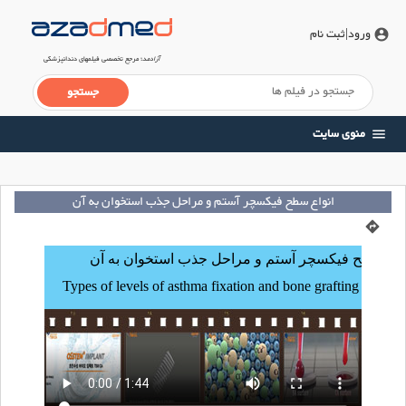
ورود
|ثبت نام
account_circle
آزادمد
؛ مرجع تخصصی فیلم‎‏های دندانپزشکی
منوی سایت
menu
انواع سطح فیکسچر آستم و مراحل جذب استخوان به آن
directions