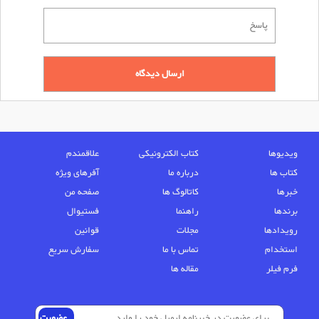
ویدیوها
کتاب الکترونیکی
علاقمندم
کتاب ها
درباره ما
آفرهای ویژه
خبرها
کاتالوگ ها
صفحه من
برندها
راهنما
فستیوال
رویدادها
مجلات
قوانین
استخدام
تماس با ما
سفارش سریع
فرم فیلر
مقاله ها