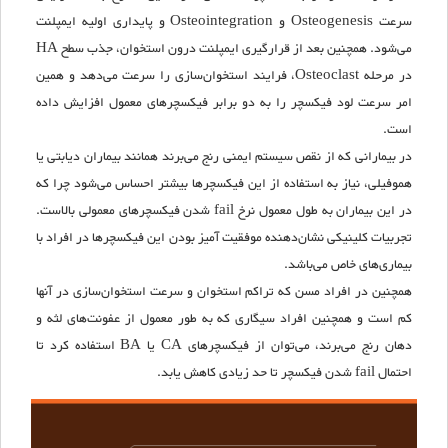
سرعت Osteogenesis و Osteointegration و پایداری اولیه ایمپلنت
می‌شود. همچنین بعد از قرارگیری ایمپلنت درون استخوان، جذب سطح HA
در مرحله Osteoclast، فرایند استخوان‌سازی را سرعت می‌دهد و همین
امر سرعت لود فیکسچر را به دو برابر فیکسچرهای معمول افزایش داده
است.
در بیمارانی که از نقص سیستم ایمنی رنج می‌برند همانند بیماران دیابتی یا
هموفیلی، نیاز به استفاده از این فیکسچرها بیشتر احساس می‌شود چرا که
در این بیماران به طول معمول نرخ fail شدن فیکسچرهای معمولی بالاست.
تجربیات کلینیکی نشان‌دهنده موفقیت آمیز بودن این فیکسچرها در افراد با
بیماری‌های خاص می‌باشد.
همچنین در افراد مسن که تراکم استخوان و سرعت استخوان‌سازی در آنها
کم است و همچنین افراد سیگاری که به طور معمول از عفونت‌های لثه و
دهان رنج می‌برند، می‌توان از فیکسچرهای CA یا BA استفاده کرد تا
احتمال fail شدن فیکسچر تا حد زیادی کاهش یابد.