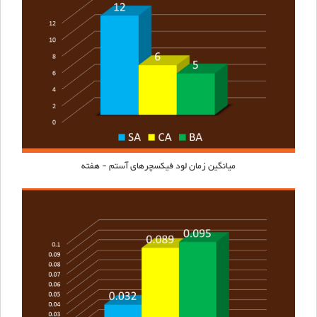
میانگین زمان لود فیکسچرهای
آستم
- هفته