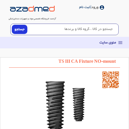
ورود
|ثبت نام
account_circle
آزادمد
؛ فروشگاه تخصصی مواد و تجهیزات دندانپزشکی
منوی سایت
menu
TS III CA Fixture NO-mount