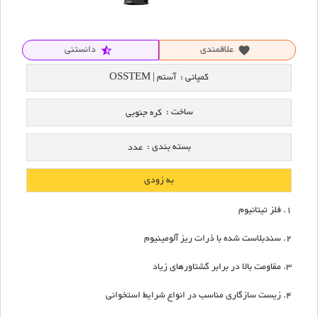
علاقمندی
دانستنی
star_half
favorite
کمپانی :
آستم | OSSTEM
ساخت :
کره جنوبی
بسته بندی :
عدد
به زودی
فلز تیتانیوم
سندبلاست شده با ذرات ریز آلومینیوم
مقاومت بالا در برابر گشتاورهای زیاد
زیست سازگاری مناسب در انواع شرایط استخوانی