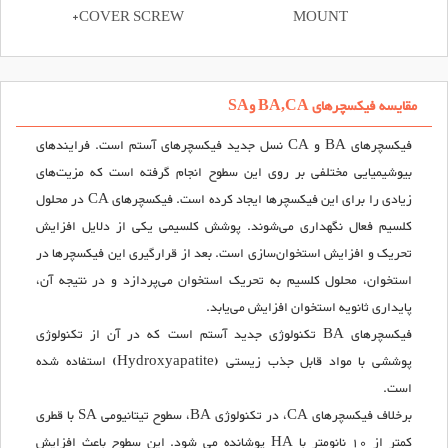
+COVER SCREW
MOUNT
مقایسه فیکسچرهای BA,CA وSA
فیکسچرهای BA و CA نسل جدید فیکسچرهای آستم است. فرایندهای
بیوشیمیایی مختلفی بر روی این سطوح انجام گرفته است که مزیت‌های
زیادی را برای این فیکسچرها ایجاد کرده است. فیکسچرهای CA در محلول
کلسیم فعال نگهداری می‌شوند. پوشش کلسیمی یکی از دلایل افزایش
تحریک و افزایش استخوان‌سازی است. بعد از قرارگیری این فیکسچرها در
استخوان، محلول کلسیم به تحریک استخوان می‌پردازد و در نتیجه آن،
پایداری ثانویه استخوان افزایش می‌یابد.
فیکسچرهای BA تکنولوژی جدید آستم است که در آن از تکنولوژی
پوششی با مواد قابل جذب زیستی (Hydroxyapatite) استفاده شده
است.
برخلاف فیکسچرهای CA، در تکنولوژی BA، سطوح تیتانیومی SA با قطری
کمتر از 10 نانومتر با HA پوشانده می شود. این سطوح باعث افزایش