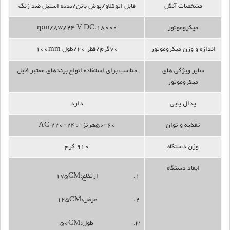
مشخصات آنگل
قابل اتوکلاو/پوش باتن/بدنه استیل ضد زنگ
میکروموتور
18000.rpm/8w/24 V DC
اندازه و وزن میکروموتور
70گرم/قطر 20/طول 100mm
سایر ویژگی های
مناسب برای استفاده انواع برندهای معتبر فایل
میکروموتور
پدال پایی
دارد
تغذیه و توان
50-60هرتز-AC 220-240
وزن دستگاه
910 گرم
ابعاد دستگاه
ارتفاع:175CM
عرض:125CM
طول:50CM