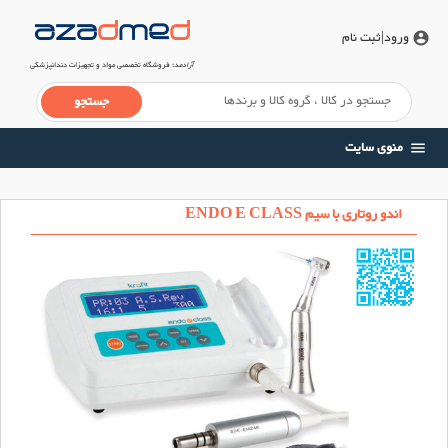
ورود
|ثبت نام
account_circle
آزادمد
؛ فروشگاه تخصصی مواد و تجهیزات دندانپزشکی
منوی سایت
menu
اندو روتاری با سیم ENDO E CLASS