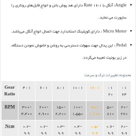
Angle: آنگل با Rate 16:1 دارای هد پوش باتن و انواع فایل‌های روتاری را
ساپورت می نماید.
Micro Motor : دارای کوپلینگ استاندارد جهت اتصال انواع آنگل می‌باشد.
Pedal : این پدال جهت سهولت دسترسی به روشن و خاموش نمودن دستگاه،
در زیر یونیت تعبیه می‌گردد.
محدوده تغییرات ترک و سرعت
Gear
1 : 4
1 : 6
1 : 8
1 : 10
1 : 16
1 :
1 :
Ratio
20
64
RPM
300-
200-
150-
100-
70-
50-
20-
4,400
2,900
2,200
1,550
1.100
810
270
Ncm
0.2-
0.2-
0.3-
0.4-
0.5-
0.6-
20-
9.9
9.9
9.9
9.9
9.9
9.9
9.9