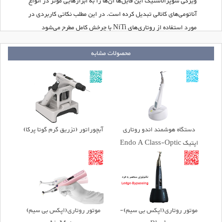
ویژگی سوپرالاستیک این فایل‌ها آن‌ها را به ابزار‌هایی موثر در انواع
آناتومی‌های کانالی تبدیل کرده است. در این مطلب نکاتی کاربردی در
مورد استفاده از روتاری‌های NiTi با چرخش کامل مطرح می‌شود
هرچند که برخی نکات آن می‌تواند برای سیستم‌های Reciprocating
محصولات مشابه
و انواعی مثل ژیروماتیک هم قابل تعمیم باشد.
دستگاه هوشمند اندو روتاری
آبچوراتور (تزریق گرم گوتا پرکا)
اپتیک Endo A Class-Optic
موتور روتاری(اپکس بی سیم)-
موتور روتاری(اپکس بی سیم)