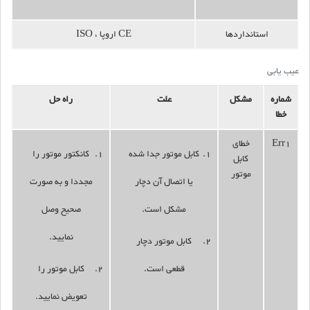
استانداردها
CE اروپا ، ISO
عیب یابی
شماره
مشکل
علت
راه حل
خطا
Err1
خطای
کابل موتور جدا شده
کانکتور موتور را
کابل
موتور
یا اتصال آن دچار
مجددا و به صورت
مشکل است.
صحیح وصل
نمایید.
کابل موتور دچار
قطعی است.
کابل موتور را
تعویض نمایید.