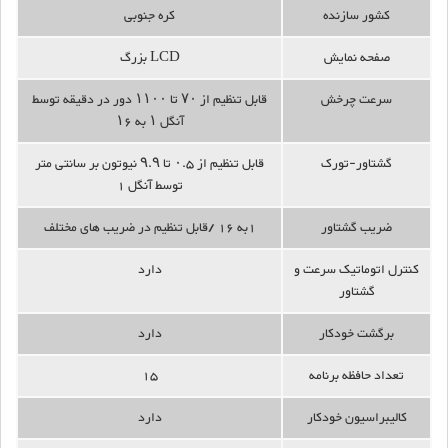
کشور سازنده
کره جنوبی
صفحه نمایش
LCD بزرگ
سرعت چرخش
قابل تنظیم از ۷۰ تا ۱۱۰۰ دور در دقیقه توسط
آنگل ۱ به ۱۶
گشتاور-تورک
قابل تنظیم از ۰.۵ تا ۹.۹ نیوتون بر سانتی متر
توسط آنگل 1
ضریب گشتاور
1به 16 /قابل تنظیم در ضریب های مختلف
کنترل اتوماتیک سرعت و
دارد
گشتاور
برگشت خودکار
دارد
تعداد حافظه برنامه
15
کالیبراسیون خودکار
دارد