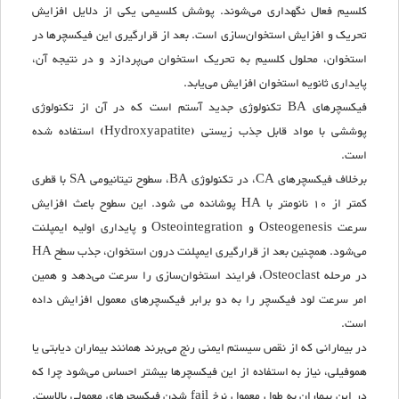
کلسیم فعال نگهداری می‌شوند. پوشش کلسیمی یکی از دلایل افزایش
تحریک و افزایش استخوان‌سازی است. بعد از قرارگیری این فیکسچرها در
استخوان، محلول کلسیم به تحریک استخوان می‌پردازد و در نتیجه آن،
پایداری ثانویه استخوان افزایش می‌یابد.
فیکسچرهای BA تکنولوژی جدید آستم است که در آن از تکنولوژی
پوششی با مواد قابل جذب زیستی (Hydroxyapatite) استفاده شده
است.
برخلاف فیکسچرهای CA، در تکنولوژی BA، سطوح تیتانیومی SA با قطری
کمتر از 10 نانومتر با HA پوشانده می شود. این سطوح باعث افزایش
سرعت Osteogenesis و Osteointegration و پایداری اولیه ایمپلنت
می‌شود. همچنین بعد از قرارگیری ایمپلنت درون استخوان، جذب سطح HA
در مرحله Osteoclast، فرایند استخوان‌سازی را سرعت می‌دهد و همین
امر سرعت لود فیکسچر را به دو برابر فیکسچرهای معمول افزایش داده
است.
در بیمارانی که از نقص سیستم ایمنی رنج می‌برند همانند بیماران دیابتی یا
هموفیلی، نیاز به استفاده از این فیکسچرها بیشتر احساس می‌شود چرا که
در این بیماران به طول معمول نرخ fail شدن فیکسچرهای معمولی بالاست.