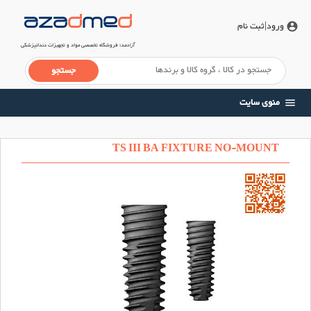
ورود
|ثبت نام
account_circle
آزادمد
؛ فروشگاه تخصصی مواد و تجهیزات دندانپزشکی
منوی سایت
menu
TS III BA FIXTURE NO-MOUNT