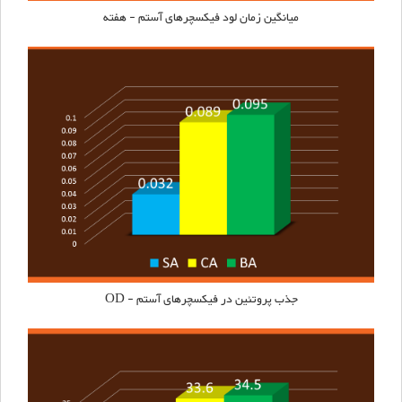
میانگین زمان لود فیکسچرهای
آستم
- هفته
جذب پروتئین در فیکسچرهای
آستم
- OD