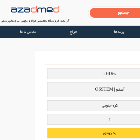
آزادمد
؛ فروشگاه تخصصی مواد و تجهیزات دندانپزشکی
برندها
حراج
تماس با ما
2HDtw
آستم | OSSTEM
کره جنوبی
1
به زودی