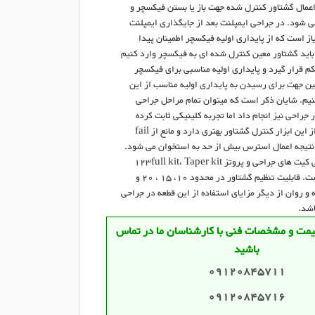
اعمال گشتاور کنترل شده جهت باز یا بستن فیکسچر و
ی شود. در جراحی ایمپلنت بعد از جایگذاری ایمپلنت
ز است که از پایداری اولیه فیکسچر اطمینان پیدا
 باید گشتاور معین کنترل شده ای به فیکسچر وارد کنیم
م قرار گیرد و پایداری اولیه مناسبی برای فیکسچر
ین جهت برای رسیدن به پایداری اولیه مناسب از این
نیم. شایان ذکر است که میتوان تمام مراحل جراحی
ر جراحی نیز انجام داد اما تجربه کلینیکی ثابت کرده
است که استفاده از این ابزار کنترل گشتاور بهتری دارد و مانع از fail
تیجه اعمال استرس بیش از حد به استخوان می شود.
این قطعه در تمامی کیت های جراحی و پروتز 123full kit، Taper kit
و.... نیز موجود است. قابلیت تنظیم گشتاور در محدود 10، 15 ، 20 و
ه و روان از دیگر مزایای استفاده از این قطعه در جراحی
اشد.
قیمت و مشخصات فنی با کارشناسان ما در تماس
باشید
09120845711
09120845716