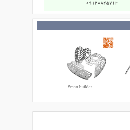
09120845712
Smart builder