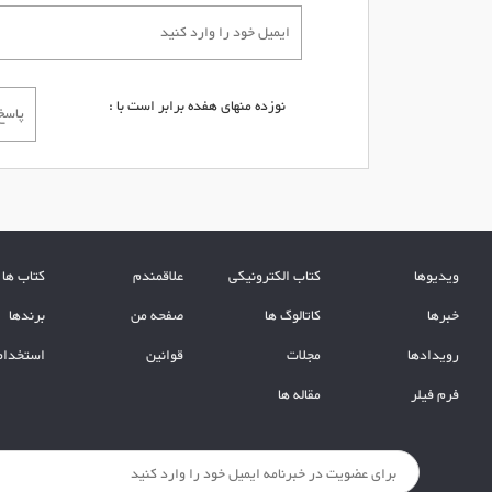
نوزده منهای هفده برابر است با :
ویدیوها
کتاب الکترونیکی
علاقمندم
کتاب ها
خبرها
کاتالوگ ها
صفحه من
برندها
رویدادها
مجلات
قوانین
استخدام
فرم فیلر
مقاله ها